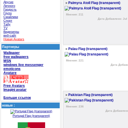
Другие
»
Palmyra Atoll Flag (transparent)
Личного
Гордость
Глупо
Мнения: 211
Смайлики
Дата Добавлено: Jul 
Спорт
Табу
TV
Видеоигры
веб-сайт
Новая Avatars
Партнеры
»
Palau Flag (transparent)
Wallpaper
free wallpapers
MSN
Мнения: 221
windows live messenger
Дата Добавл
emoticons
Avatare
Free Avatars
Imagini avatar
»
Pakistan Flag (transparent)
Больше ссылок
новые :
Мнения: 236
Дата Добавлено:
Portugal Flag (transparent)