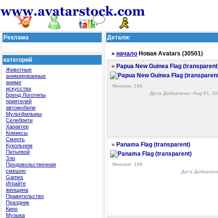
Реклама
Детали:
»
начало
Новая Avatars (30501)
категорий
»
Papua New Guinea Flag (transparent
Животные
анимированные
аниме
Мнения: 196
искусства
Дата Добавлено: Aug 01, 20
Бренд Логотипы
приятелей
автомобили
Мультфильмы
Селебрити
Характер
Комиксы
Смерть
»
Panama Flag (transparent)
Кукольном
Питьевой
Зло
Продовольственная
Мнения: 198
смешно
Дата Добавлено
Games
Играйте
женщина
Правительство
Праздник
Кино
Музыка