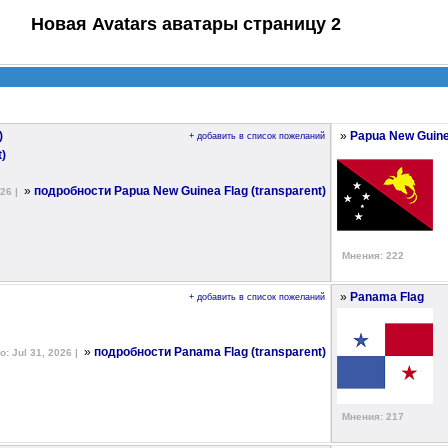
Новая Avatars аватары страницу 2
»
)
Papua New Guine
+ добавить в список пожеланий
»
подробности Papua New Guinea Flag (transparent)
26 |
Мнения: 222
»
Panama Flag
+ добавить в список пожеланий
»
подробности Panama Flag (transparent)
: Jul 31, 2026 |
Мнения: 217