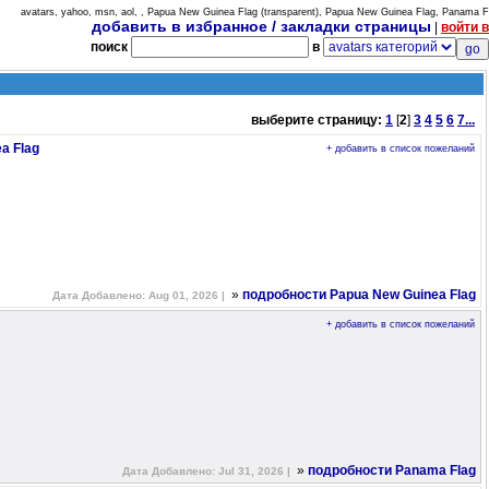
avatars, yahoo, msn, aol, , Papua New Guinea Flag (transparent), Papua New Guinea Flag, Panama F
добавить в избранное / закладки страницы
|
войти в
поиск
в
выберите страницу:
1
[
2
]
3
4
5
6
7...
a Flag
+ добавить в список пожеланий
»
подробности Papua New Guinea Flag
Дата Добавлено: Aug 01, 2026 |
+ добавить в список пожеланий
»
подробности Panama Flag
Дата Добавлено: Jul 31, 2026 |