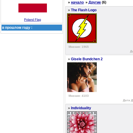
»
начало
»
Другие
(6)
»
The Flash Logo
Poland Flag
в прошлом году :
Мнения: 1965
Д
»
Gisele Bundchen 2
Мнения: 4103
Дата Д
»
Individuality