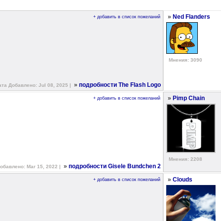
»
Ned Flanders
+ добавить в список пожеланий
Мнения: 3090
»
подробности The Flash Logo
ата Добавлено: Jul 08, 2025 |
»
Pimp Chain
+ добавить в список пожеланий
Мнения: 2208
»
подробности Gisele Bundchen 2
обавлено: Mar 15, 2022 |
»
Clouds
+ добавить в список пожеланий