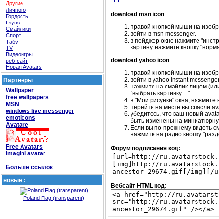
Другие
Личного
download msn icon
Гордость
Глупо
правой кнопкой мыши на изобра
Смайлики
войти в msn messenger.
Спорт
в пейджер окне нажмите "инстр
Табу
картину. нажмите кнопку "норм
TV
Видеоигры
download yahoo icon
веб-сайт
Новая Avatars
правой кнопкой мыши на изобра
войти в yahoo instant messenger
Партнеры
нажмите на смайлик лицом (или
Wallpaper
"выбрать картинку ...".
free wallpapers
в "Мои рисунки" окна, нажмите кн
MSN
перейти на месте вы спасли ava
windows live messenger
убедитесь, что ваш новый avat
emoticons
быть изменены на миниатюрную
Avatare
Если вы по-прежнему видеть см
нажмите на радио кнопку "разд
Free Avatars
Форум подписания код:
Imagini avatar
Больше ссылок
новые :
Вебсайт HTML код:
Poland Flag (transparent)