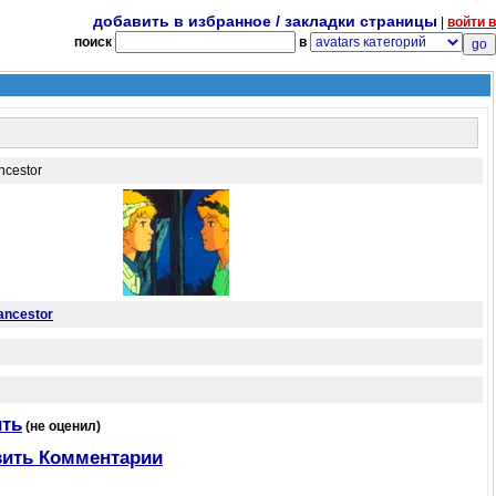
добавить в избранное / закладки страницы
|
войти в
поиск
в
ncestor
ancestor
ть
(не оценил)
ить Комментарии