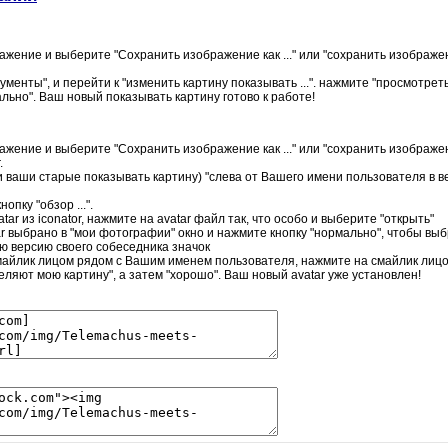
жение и выберите "Сохранить изображение как ..." или "сохранить изображени
ументы", и перейти к "изменить картину показывать ...". нажмите "просмотре
ально". Ваш новый показывать картину готово к работе!
жение и выберите "Сохранить изображение как ..." или "сохранить изображени
.
 ваши старые показывать картину) "слева от Вашего имени пользователя в в
опку "обзор ...".
tar из iconator, нажмите на avatar файл так, что особо и выберите "открыть"
ar выбрано в "мои фотографии" окно и нажмите кнопку "нормально", чтобы вы
 версию своего собеседника значок
айлик лицом рядом с Вашим именем пользователя, нажмите на смайлик лицом м
еляют мою картину", а затем "хорошо". Ваш новый avatar уже установлен!