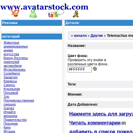
Реклама
Детали:
»
»
»
Telemachus me
начало
Другие
категорий
Животные
Название:
анимированные
аниме
искусства
Цвет фона:
Бренд Логотипы
Проверить эту avatar в
приятелей
различные цвета фона..
автомобили
Мультфильмы
Селебрити
Характер
Комиксы
Теги:
Смерть
Кукольном
Питьевой
Мнения:
Зло
Продовольственная
смешно
Дата Добавлено:
Games
Играйте
Нажмите здесь для загру
женщина
Правительство
Читать комментарии
(0)
Праздник
Кино
добавить в список пожел
Музыка