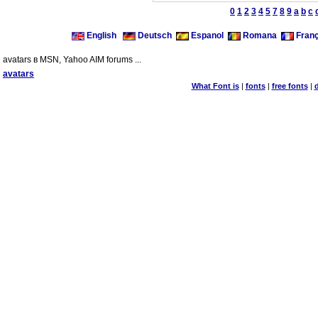
0
1
2
3
4
5
7
8
9
a
b
c
English
Deutsch
Espanol
Romana
Franç
avatars в MSN, Yahoo AIM forums ...
avatars
What Font is
|
fonts
|
free fonts
|