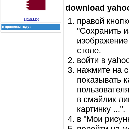
download yahoo
правой кноп
Qatar Flag
в прошлом году :
"Сохранить и
изображение 
столе.
войти в yahoo
нажмите на 
показывать к
пользователя
в смайлик л
картинку ...".
в "Мои рисунк
перейти на ме