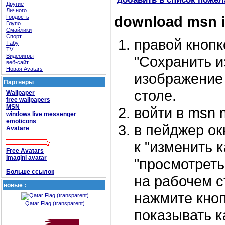
Другие
Личного
download msn 
Гордость
Глупо
Смайлики
Спорт
правой кноп
Табу
TV
Видеоигры
"Сохранить и
веб-сайт
Новая Avatars
изображение 
Партнеры
столе.
Wallpaper
free wallpapers
MSN
войти в msn 
windows live messenger
emoticons
в пейджер ок
Avatare
к "изменить к
Free Avatars
Imagini avatar
"просмотреть
Больше ссылок
на рабочем с
новые :
нажмите кноп
Qatar Flag (transparent)
показывать к