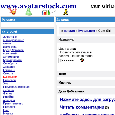
Cam Girl D
Реклама
Детали:
»
»
»
Cam Girl
начало
Кукольном
категорий
Животные
Название:
анимированные
аниме
искусства
Цвет фона:
Бренд Логотипы
Проверить эту avatar в
приятелей
различные цвета фона..
автомобили
Мультфильмы
Селебрити
Характер
Комиксы
Смерть
Теги:
Кукольном
Питьевой
Мнения:
Зло
Продовольственная
смешно
Дата Добавлено:
Games
Играйте
Нажмите здесь для загру
женщина
Правительство
Читать комментарии
Праздник
(3)
Кино
Музыка
добавить в список пожел